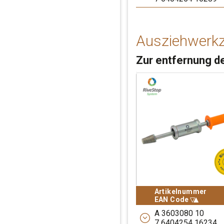
Wiederverwendbare zwe
RIVEPIPE zweite
Wiederverwendbare zwe
Ausziehwerk
Zur entfernung d
Artikelnummer
Sortiere absteigen
Artikelnummer
EAN Code
EAN Code
A 3603080 10
7 6404254 16234