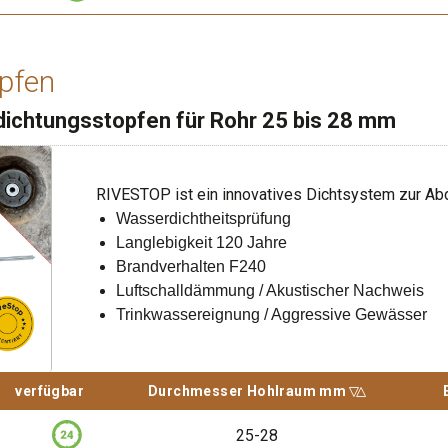
ehwerkzeug
VEPIPE aus der Betonwand (Zeitdauer 2 bis 3 Sekunden)
pfen
Stück, 1 Stk.
ichtungsstopfen für Rohr 25 bis 28 mm
95.67 CHF
0.4m x 0.1m x 0.1m (L x B x H)
RIVESTOP ist ein innovatives Dichtsystem zur Abd
79 Stück ab Lager
Wasserdichtheitsprüfung
Langlebigkeit 120 Jahre
-
+
Brandverhalten F240
Luftschalldämmung / Akustischer Nachweis
Login
Trinkwassereignung / Aggressive Gewässer
Bitte anmelden um den Wa
d nach
verfügbar
Durchmesser Hohlraum mm
Sortiere aufsteigend nach
Durchmesser Hohlraum mm
25-28