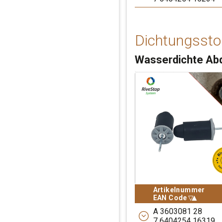
RIVEPIPE Auszi
Zur entfernung der RI
Dichtungssto
Wasserdichte Abd
Artikelnummer
Sortiere absteigen
Artikelnummer
EAN Code
EAN Code
A 3603081 28
7 6404254 16319