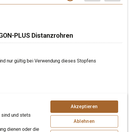
BEGON-PLUS Distanzrohren
d nur gültig bei Verwendung dieses Stopfens
renkorb zu befüllen.
Akzeptieren
 sind und stets
nach
t
Brutto-Preis
Rabatt
Ablehnen
Loggen Sie sich ein, um Ihre indi
Produkt auf 
k.
6.30 CHF
ung dienen oder die