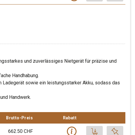
VEPIPE).
’920 Stk.
0 CHF
sstarkes und zuverlässiges Nietgerät für präzise und
age.
nfache Handhabung.
+
in Ladegerät sowie ein leistungsstarker Akku, sodass das
e und Handwerk.
renkorb zu befüllen.
Bitte anmelden um den Warenkorb zu befüllen.
Brutto-Preis
Rabatt
Loggen Sie sich ein, um Ihre indiv
Produkt auf 
662.50 CHF