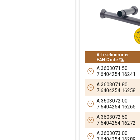
Artikelnummer
Sortiere absteigen
Artikelnummer
EAN Code
EAN Code
A 3603071 50
7 6404254 16241
RIVEPIPE zweite
A 3603071 80
7 6404254 16258
Wiederverwendbare zwe
RIVEPIPE zweite
A 3603072 00
7 6404254 16265
Wiederverwendbare zwe
RIVEPIPE zweite
A 3603072 50
7 6404254 16272
Wiederverwendbare zwe
RIVEPIPE zweite
A 3603073 00
7 6404254 16289