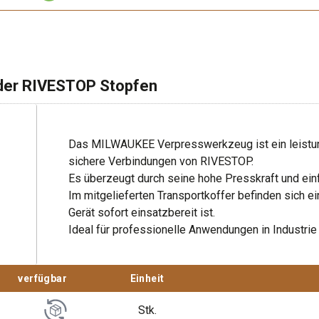
nt 25 mm
en zur Abdeckung von Löchern in Betonwänden (System RI
Palette, 17
Kessel, 280 Stk.
der RIVESTOP Stopfen
31’539.2
492.80 CHF
1.2m x 0.8m x 1.75m (L x B x
0.4m x 0.3m x 0.3m (L x B x H)
H) stapelbar
Das MILWAUKEE Verpresswerkzeug ist ein leistung
16 Kessel ab Lager
sichere Verbindungen von RIVESTOP.
Beschaffungszeit 10 T
Es überzeugt durch seine hohe Presskraft und ei
-
+
-
Im mitgelieferten Transportkoffer befinden sich e
Gerät sofort einsatzbereit ist.
Ideal für professionelle Anwendungen in Industri
Login
Login
Bitte anmelden um den Wa
d nach
verfügbar
Einheit
Stk.