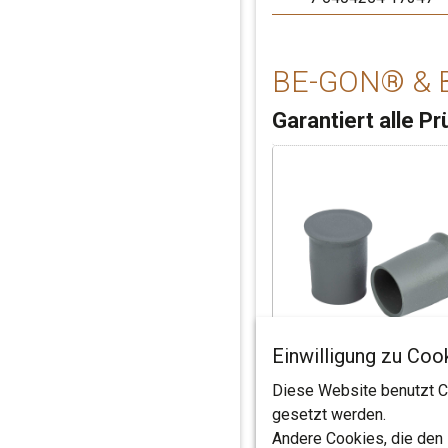
Prüfbericht
Akutische Certificate
MILWAUKEE Niet
RIVESTOP 21x33
21x48 ENG short
Zum verpressen der 
BE-GON® & 
Garantiert alle 
Einwilligung zu Coo
Artikelnummer
Sortiere absteigen
Artikelnummer
Diese Website benutzt Co
EAN Code
EAN Code
gesetzt werden.
A 3601202 20
Andere Cookies, die den
7 6403445 70345