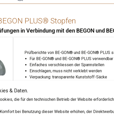
gerät für RIVESTOP
RIVESTOP Stopfen
BEGON PLUS® Stopfen
Stück, 1 Stk.
Prüfungen in Verbindung mit den BEGON und 
596.25 CHF
0.45m x 0.4m x 0.1m (L x B x H)
Prüfberichte von BE-GON® und BE-GON® PLUS sin
Beschaffungszeit 10 Tage.
Für BE-GON® und BE-GON® PLUS verwendbar
Einfaches verschliessen der Spannstellen
-
+
Einschlagen, muss nicht verklebt werden
Verpackung: transparente Kunststoff-Säcke
Login
kies & Daten.
Bitte anmelden um den Wa
d nach
okies, die für den technischen Betrieb der Website erforderlich
verfügbar
ø innen mm
Sortiere aufsteigend nach
ø innen mm
Farbe
Sortiere aufsteigend 
Farbe
Einhei
22
Grau
100 St
 Komfort bei Benutzung dieser Website erhöhen, der Direktwerb