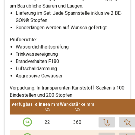
am Bau übliche Säuren und Laugen.
Lieferung im Set: Jede Spannstelle inklusive 2 BE-
GON® Stopfen
Sonderlängen werden auf Wunsch gefertigt
Prüfberichte:
Wasserdichtheitsprüfung
Trinkwassereignung
Brandverhalten F180
Luftschalldämmung
Aggressive Gewässer
Verpackung: In transparenten Kunststoff-Säcken à 100
Bindestellen und 200 Stopfen
verfügbar
ø innen mm
Sortiere aufsteigend nach
ø innen mm
Wandstärke mm
Sortiere aufsteigend nach
Wandstärke mm
Produkt
22
360