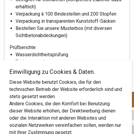
1.25m x 1.2m x 1.29m (L x B x H) stapelbar
0.16 CHF
erhältlich)
Beschaffungszeit 5 Tage.
Palette, 800 Stk.
Verpackung à 100 Bindestellen und 200 Stopfen
1.2m x 1m x 1.3m (L x B x H) stapelbar
0.16 CHF
Verpackung in transparenten Kunststoff-Säcken
-
+
2 Paletten ab Lager
Bestellen Sie unsere Musterbox (mit diversen
1.2m x 1m x 1.4m (L x B x H) stapelbar
Sichtbetonabdeckungen)
-
+
Login
1 Palette ab Lager
Prüfberichte:
Wasserdichtheitsprüfung
Bitt
-
+
Login
Trinkwassereignung
Preise inklusive 0% TZ (Tagesaktuell)
Brandverhalten F180
Bitt
Einwilligung zu Cookies & Daten.
Login
Luftschalldämmung
BEGON BEGON PLUS Luftschalldaemmung
Diese Website benutzt Cookies, die für den
Aggressive Gewässer
Preise inklusive 0% TZ (Tagesaktuell)
Bitt
technischen Betrieb der Website erforderlich sind und
Feuerwiderstand Prüfbericht BEGON BEGON PLUS
BEGON BEGON PLUS Luftschalldaemmung
stets gesetzt werden.
verfügbar
ø innen mm
Sortiere aufsteigend nach
ø innen mm
Wandstärke mm
Sortiere aufsteigend nach
Wandstärke mm
Preise inklusive 0% TZ (Tagesaktuell)
Prüfungbericht chemische Beständigkeit
Andere Cookies, die den Komfort bei Benutzung
Feuerwiderstand Prüfbericht BEGON BEGON PLUS
BEGON BEGON PLUS Luftschalldaemmung
dieser Website erhöhen, der Direktwerbung dienen
Prüfbericht Trinkwasser
Produkt
22
365
Prüfungbericht chemische Beständigkeit
oder die Interaktion mit anderen Websites und
Feuerwiderstand Prüfbericht BEGON BEGON PLUS
sozialen Netzwerken vereinfachen sollen, werden nur
Wasserdichtigkeitsprüfungen BEGON BEGON PLUS
BE-GON® PLUS ø22mm, L=365mm
Prüfbericht Trinkwasser
Produkt
22
450
mit Ihrer Zustimmung gesetzt.
Prüfungbericht chemische Beständigkeit